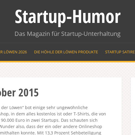
Startup-Humor
Das Magazin für Startup-Unterhaltung
ER LÖWEN 2026
DIE HÖHLE DER LÖWEN PRODUKTE
STARTUP SATIR
ober 2015
le der Löwen“ bot einige sehr ungewöhnliche
op, in dem alles kostenlos ist oder T-Shirts, die von
190.000 Euro in zwei Startups. Das schauten sich
 Wunder also, dass der ein oder andere Onlineshop
mithalten konnte. Mit 13,3 Prozent Sehbeteiligung