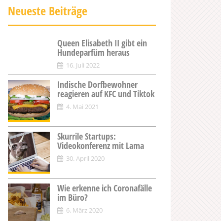
Neueste Beiträge
Queen Elisabeth II gibt ein
Hundeparfüm heraus
16. Juli 2022
Indische Dorfbewohner
reagieren auf KFC und Tiktok
4. Mai 2021
Skurrile Startups:
Videokonferenz mit Lama
30. April 2020
Wie erkenne ich Coronafälle
im Büro?
6. März 2020