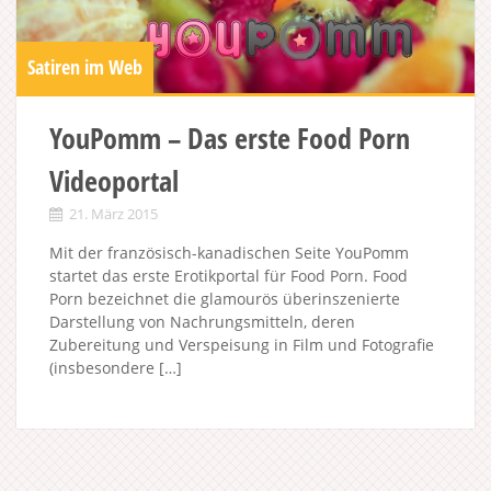
Satiren im Web
YouPomm – Das erste Food Porn
Videoportal
21. März 2015
Mit der französisch-kanadischen Seite YouPomm
startet das erste Erotikportal für Food Porn. Food
Porn bezeichnet die glamourös überinszenierte
Darstellung von Nachrungsmitteln, deren
Zubereitung und Verspeisung in Film und Fotografie
(insbesondere […]