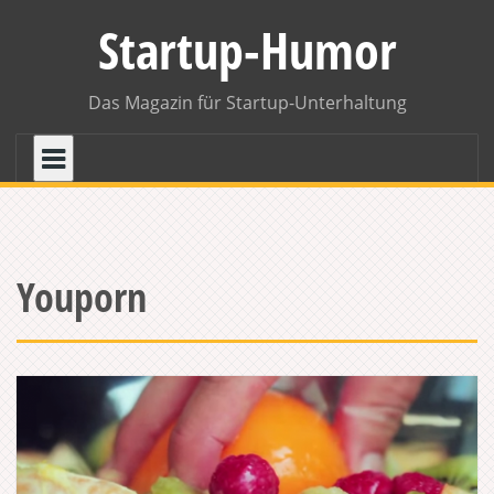
Skip
Startup-Humor
to
content
Das Magazin für Startup-Unterhaltung
Youporn