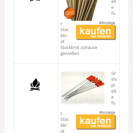
eß
e
fü
r
Stoc
kbr
ot
Stockbrot zuhause
genießen
Gr
ills
pi
eß
e
fü
r
Stoc
kbr
ot