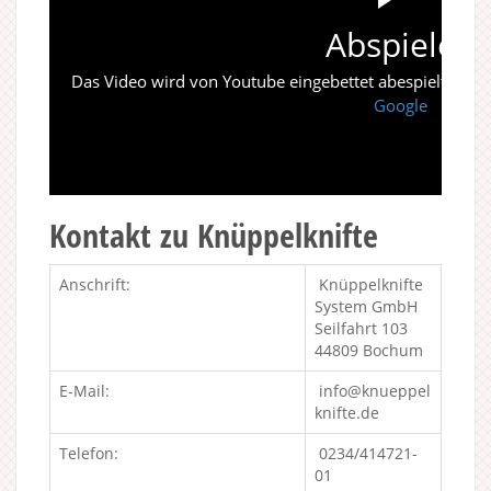
Abspielen
Das Video wird von Youtube eingebettet abespielt. Es gi
Google
Kontakt zu Knüppelknifte
Anschrift:
Knüppelknifte
System GmbH
Seilfahrt 103
44809 Bochum
E-Mail:
info@knueppel
knifte.de
Telefon:
0234/414721-
01