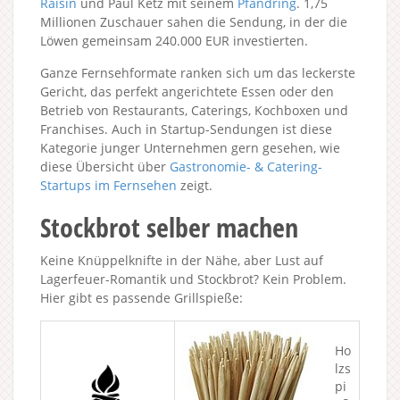
Raisin
und Paul Ketz mit seinem
Pfandring
. 1,75
Millionen Zuschauer sahen die Sendung, in der die
Löwen gemeinsam 240.000 EUR investierten.
Ganze Fernsehformate ranken sich um das leckerste
Gericht, das perfekt angerichtete Essen oder den
Betrieb von Restaurants, Caterings, Kochboxen und
Franchises. Auch in Startup-Sendungen ist diese
Kategorie junger Unternehmen gern gesehen, wie
diese Übersicht über
Gastronomie- & Catering-
Startups im Fernsehen
zeigt.
Stockbrot selber machen
Keine Knüppelknifte in der Nähe, aber Lust auf
Lagerfeuer-Romantik und Stockbrot? Kein Problem.
Hier gibt es passende Grillspieße:
Ho
lzs
pi