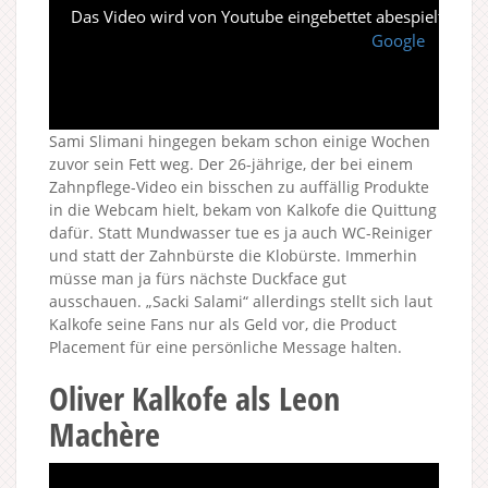
Das Video wird von Youtube eingebettet abespielt. Es gi
Google
Sami Slimani hingegen bekam schon einige Wochen
zuvor sein Fett weg. Der 26-jährige, der bei einem
Zahnpflege-Video ein bisschen zu auffällig Produkte
in die Webcam hielt, bekam von Kalkofe die Quittung
dafür. Statt Mundwasser tue es ja auch WC-Reiniger
und statt der Zahnbürste die Klobürste. Immerhin
müsse man ja fürs nächste Duckface gut
ausschauen. „Sacki Salami“ allerdings stellt sich laut
Kalkofe seine Fans nur als Geld vor, die Product
Placement für eine persönliche Message halten.
Oliver Kalkofe als Leon
Machère