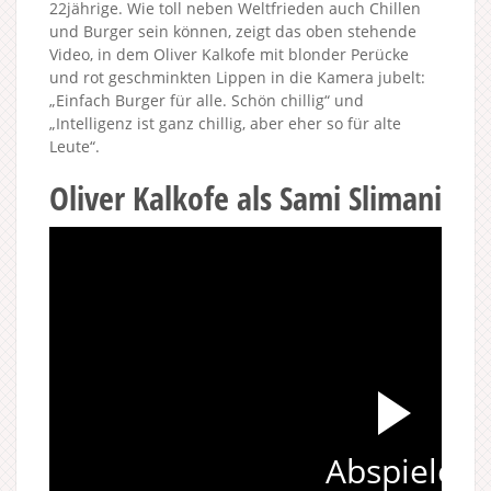
22jährige. Wie toll neben Weltfrieden auch Chillen
und Burger sein können, zeigt das oben stehende
Video, in dem Oliver Kalkofe mit blonder Perücke
und rot geschminkten Lippen in die Kamera jubelt:
„Einfach Burger für alle. Schön chillig“ und
„Intelligenz ist ganz chillig, aber eher so für alte
Leute“.
Oliver Kalkofe als Sami Slimani
Abspielen