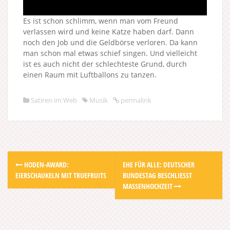
Es ist schon schlimm, wenn man vom Freund
verlassen wird und keine Katze haben darf. Dann
noch den Job und die Geldbörse verloren. Da kann
man schon mal etwas schief singen. Und vielleicht
ist es auch nicht der schlechteste Grund, durch
einen Raum mit Luftballons zu tanzen.
Satiren im Web
Musik
permalink
Post
HODEN-AWARD:
EHE FÜR ALLE: DEUTSCHER
navigation
EIERSCHAUKELN MIT TRUEFRUITS
BUNDESTAG BESCHLIESST M
ASSENHOCHZEIT