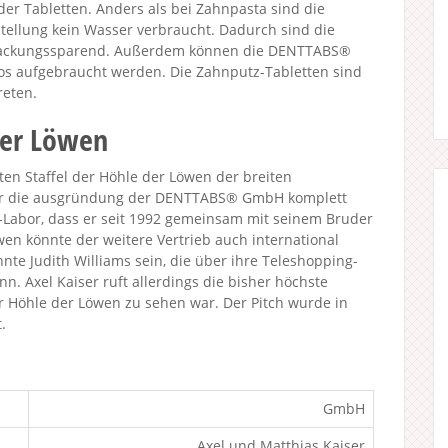
t der Tabletten. Anders als bei Zahnpasta sind die
stellung kein Wasser verbraucht. Dadurch sind die
rpackungssparend. Außerdem können die DENTTABS®
os aufgebraucht werden. Die Zahnputz-Tabletten sind
reten.
der Löwen
ten Staffel der Höhle der Löwen der breiten
l für die ausgründung der DENTTABS® GmbH komplett
abor, dass er seit 1992 gemeinsam mit seinem Bruder
wen könnte der weitere Vertrieb auch international
nte Judith Williams sein, die über ihre Teleshopping-
n. Axel Kaiser ruft allerdings die bisher höchste
 Höhle der Löwen zu sehen war. Der Pitch wurde in
.
GmbH
Axel und Matthias Kaiser