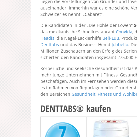
liegen die Vorstellungen von Gründer und Inve
auseinander. Immerhin war es eine schöne Ve
Schweizer es nennt: „Cabaret“.
Die Kandidaten in der „Die Höhle der Löwen“
S
das mexikanische Schnellrestaurant
Convida
, 
Headis
, die Nagel-Lackierhilfe
Beli-Luu
, Produk
Denttabs
und das Business-Hemd
Jobbello
. Di
Millionen Zuschauern an den Erfolg des Serie
sicherten den Kandidaten insgesamt 275.000 E
Körperliche und seelische Gesundheit ist das 
mehr junge Unternehmen mit Fitness, Gesundh
beschäftigen. Auch im Fernsehen werden dies
es im Rahmen von Reportagen oder Gründershow
den Bereichen
Gesundheit, Fitness und Wohlb
DENTTABS® kaufen