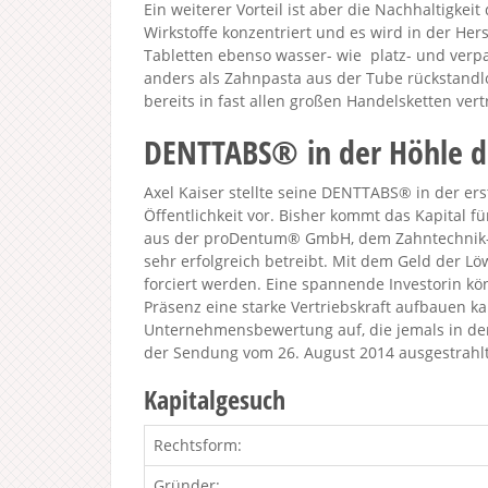
Ein weiterer Vorteil ist aber die Nachhaltigkei
Wirkstoffe konzentriert und es wird in der Her
Tabletten ebenso wasser- wie platz- und ve
anders als Zahnpasta aus der Tube rückstandl
bereits in fast allen großen Handelsketten vert
DENTTABS® in der Höhle 
Axel Kaiser stellte seine DENTTABS® in der ers
Öffentlichkeit vor. Bisher kommt das Kapita
aus der proDentum® GmbH, dem Zahntechnik-L
sehr erfolgreich betreibt. Mit dem Geld der Lö
forciert werden. Eine spannende Investorin kön
Präsenz eine starke Vertriebskraft aufbauen kan
Unternehmensbewertung auf, die jemals in der
der Sendung vom 26. August 2014 ausgestrahlt
Kapitalgesuch
Rechtsform:
Gründer: