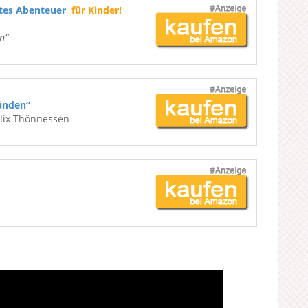
ßtes Abenteuer
für Kinder!
n“
ünden“
elix Thönnessen