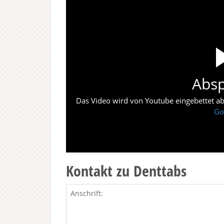
Absp
Das Video wird von Youtube eingebettet abes
Go
Kontakt zu Denttabs
Anschrift: