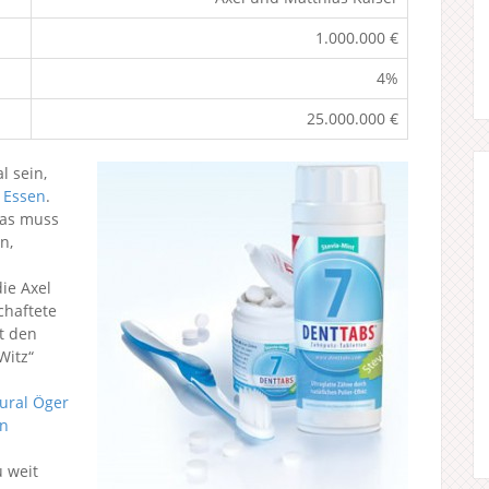
1.000.000 €
4%
25.000.000 €
 sein,
 Essen
.
Das muss
n,
e Axel
chaftete
t den
Witz“
ural Öger
en
 weit