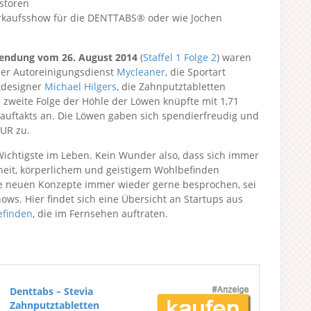
storen
rkaufsshow für die DENTTABS® oder wie Jochen
endung vom 26. August 2014
(
Staffel 1
Folge 2
) waren
der Autoreinigungsdienst
Mycleaner
, die Sportart
tdesigner
Michael Hilgers
, die Zahnputztabletten
e zweite Folge der Höhle der Löwen knüpfte mit 1,71
nauftakts an. Die Löwen gaben sich spendierfreudig und
UR zu.
Wichtigste im Leben. Kein Wunder also, dass sich immer
eit, körperlichem und geistigem Wohlbefinden
e neuen Konzepte immer wieder gerne besprochen, sei
s. Hier findet sich eine Übersicht an Startups aus
efinden
, die im Fernsehen auftraten.
Denttabs – Stevia
Zahnputztabletten