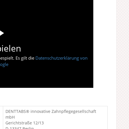
ielen
pielt. Es gilt die
Datenschutzerklärung von
ogle
DENTTABS® innovative Zahnpflegegesellschaft
mbH
Gerichtstraße 12/13
D-13347 Berlin