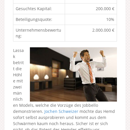
Gesuchtes Kapital:
200.000 €
Beteiligungsquote:
10%
Unternehmensbewertu
2.000.000 €
ng:
Lassa
k
betrit
t die
Höhl
e mit
zwei
män
nlich
en Models, welche die Vorzüge des Jobbello
demonstrieren.
Jochen Schweizer
möchte das Hemd
sofort selbst ausprobieren und kommt aus dem
Schwärmen kaum noch heraus. Sicher ist er sich
nicht, ob das Patent des Hemdes effektiv vor