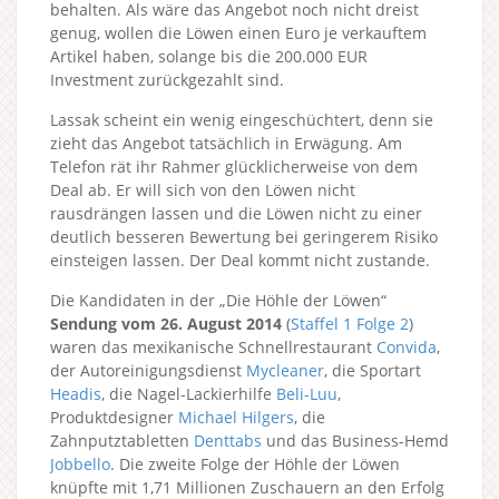
behalten. Als wäre das Angebot noch nicht dreist
genug, wollen die Löwen einen Euro je verkauftem
Artikel haben, solange bis die 200.000 EUR
Investment zurückgezahlt sind.
Lassak scheint ein wenig eingeschüchtert, denn sie
zieht das Angebot tatsächlich in Erwägung. Am
Telefon rät ihr Rahmer glücklicherweise von dem
Deal ab. Er will sich von den Löwen nicht
rausdrängen lassen und die Löwen nicht zu einer
deutlich besseren Bewertung bei geringerem Risiko
einsteigen lassen. Der Deal kommt nicht zustande.
Die Kandidaten in der „Die Höhle der Löwen“
Sendung vom 26. August 2014
(
Staffel 1
Folge 2
)
waren das mexikanische Schnellrestaurant
Convida
,
der Autoreinigungsdienst
Mycleaner
, die Sportart
Headis
, die Nagel-Lackierhilfe
Beli-Luu
,
Produktdesigner
Michael Hilgers
, die
Zahnputztabletten
Denttabs
und das Business-Hemd
Jobbello
. Die zweite Folge der Höhle der Löwen
knüpfte mit 1,71 Millionen Zuschauern an den Erfolg