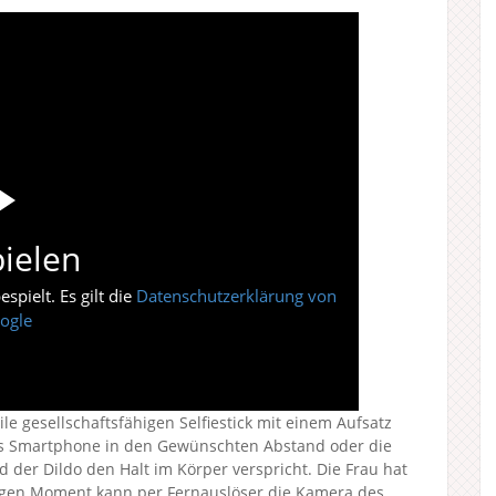
ielen
pielt. Es gilt die
Datenschutzerklärung von
ogle
le gesellschaftsfähigen Selfiestick mit einem Aufsatz
das Smartphone in den Gewünschten Abstand oder die
der Dildo den Halt im Körper verspricht. Die Frau hat
htigen Moment kann per Fernauslöser die Kamera des