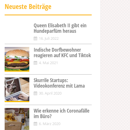
Neueste Beiträge
Queen Elisabeth II gibt ein
Hundeparfüm heraus
16. Juli 2022
Indische Dorfbewohner
reagieren auf KFC und Tiktok
4. Mai 2021
Skurrile Startups:
Videokonferenz mit Lama
30. April 2020
Wie erkenne ich Coronafälle
im Büro?
6. März 2020