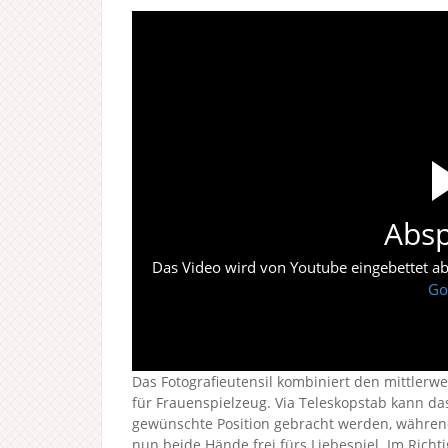
Absp
Das Video wird von Youtube eingebettet abes
Go
Das Fotografieutensil kombiniert den mittlerwei
für Frauenspielzeug. Via Teleskopstab kann 
gewünschte Position gebracht werden, während 
nun beide Hände frei fürs Liebespiel. Im Ric