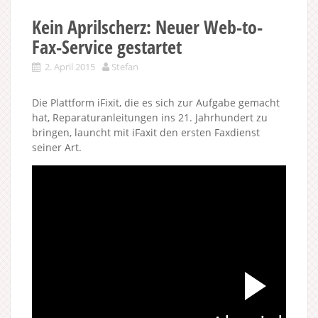
Kein Aprilscherz: Neuer Web-to-
Fax-Service gestartet
2. April 2015
Stefan
Die Plattform iFixit, die es sich zur Aufgabe gemacht
hat, Reparaturanleitungen ins 21. Jahrhundert zu
bringen, launcht mit iFaxit den ersten Faxdienst
seiner Art.