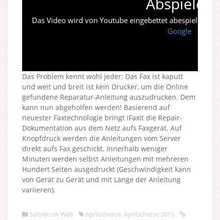
Abspielen
Das Video wird von Youtube eingebettet abespielt. Es gi
Google
Das Problem kennt wohl jeder: Das Fax ist kaputt
und weit und breit ist kein Drucker, um die Online
gefundene Reparatur-Anleitung auszudrucken. Dem
kann nun abgeholfen werden! Basierend auf
neuester Faxtechnologie bringt iFaxit die Repair-
Dokumentation aus dem Netz aufs Faxgerät. Auf
Knopfdruck werden die Anleitungen vom Server
direkt aufs Fax geschickt. Innerhalb weniger
Minuten werden selbst Anleitungen mit mehreren
Hundert Seiten ausgedruckt (Geschwindigkeit kann
von Gerät zu Gerät und mit Länge der Anleitung
variieren).
Satiren im Web
Aprilscherze
,
Aprilscherze 2015