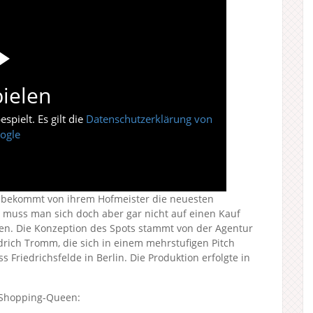
ielen
pielt. Es gilt die
Datenschutzerklärung von
ogle
rd bekommt von ihrem Hofmeister die neuesten
is muss man sich doch aber gar nicht auf einen Kauf
en. Die Konzeption des Spots stammt von der Agentur
rich Tromm, die sich in einem mehrstufigen Pitch
Friedrichsfelde in Berlin. Die Produktion erfolgte in
e Shopping-Queen: