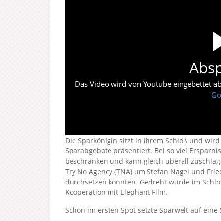
Absp
Das Video wird von Youtube eingebettet abes
Go
Die Sparkönigin sitzt in ihrem Schloß und wi
Sparabgebote präsentiert. Bei so viel Ersparn
beschränken und kann gleich überall zuschlag
Try No Agency (TNA) um Stefan Nagel und Fried
durchsetzen konnten. Gedreht wurde im Schloss 
Kooperation mit Elephant Film.
Schon im ersten Spot setzte Sparwelt auf ein