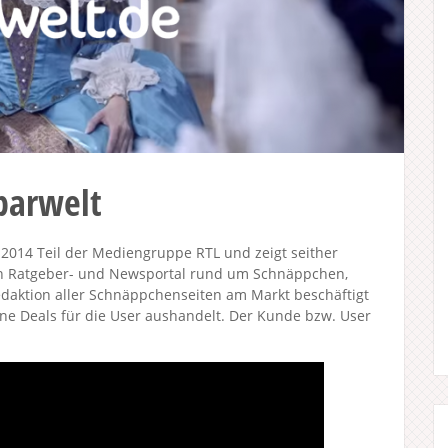
parwelt
 2014 Teil der Mediengruppe RTL und zeigt seither
ein Ratgeber- und Newsportal rund um Schnäppchen,
daktion aller Schnäppchenseiten am Markt beschäftigt
ne Deals für die User aushandelt. Der Kunde bzw. User