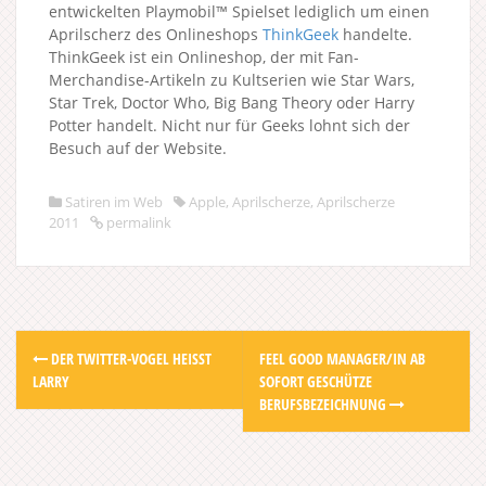
entwickelten Playmobil™ Spielset lediglich um einen
Aprilscherz des Onlineshops
ThinkGeek
handelte.
ThinkGeek ist ein Onlineshop, der mit Fan-
Merchandise-Artikeln zu Kultserien wie Star Wars,
Star Trek, Doctor Who, Big Bang Theory oder Harry
Potter handelt. Nicht nur für Geeks lohnt sich der
Besuch auf der Website.
Satiren im Web
Apple
,
Aprilscherze
,
Aprilscherze
2011
permalink
Post
DER TWITTER-VOGEL HEISST L
FEEL GOOD MANAGER/IN AB
navigation
ARRY
SOFORT GESCHÜTZE
BERUFSBEZEICHNUNG