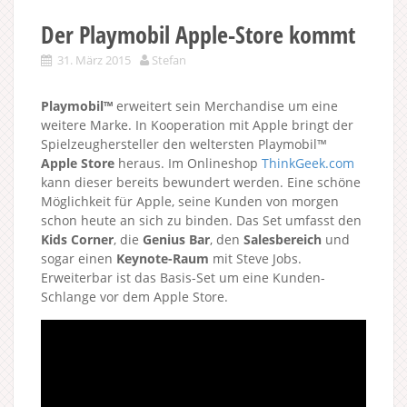
Der Playmobil Apple-Store kommt
31. März 2015
Stefan
Playmobil™
erweitert sein Merchandise um eine
weitere Marke. In Kooperation mit Apple bringt der
Spielzeughersteller den weltersten Playmobil™
Apple Store
heraus. Im Onlineshop
ThinkGeek.com
kann dieser bereits bewundert werden. Eine schöne
Möglichkeit für Apple, seine Kunden von morgen
schon heute an sich zu binden. Das Set umfasst den
Kids Corner
, die
Genius Bar
, den
Salesbereich
und
sogar einen
Keynote-Raum
mit Steve Jobs.
Erweiterbar ist das Basis-Set um eine Kunden-
Schlange vor dem Apple Store.